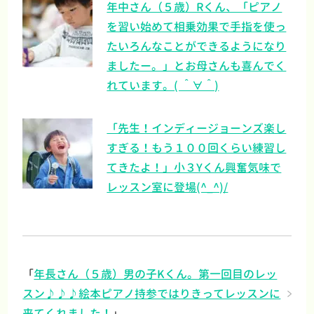
年中さん（５歳）Rくん、「ピアノ
を習い始めて相乗効果で手指を使っ
たいろんなことができるようになり
ましたー。」とお母さんも喜んでく
れています。( ＾∀＾)
「先生！インディージョーンズ楽し
すぎる！もう１００回くらい練習し
てきたよ！」小３Yくん興奮気味で
レッスン室に登場(^_^)/
「
年長さん（５歳）男の子Kくん。第一回目のレッ
スン♪♪♪絵本ピアノ持参ではりきってレッスンに
来てくれました！
」