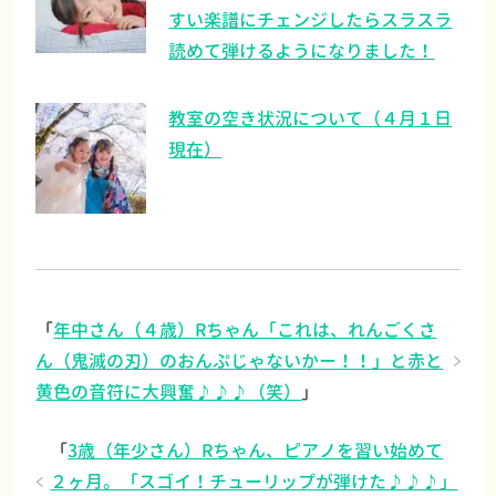
すい楽譜にチェンジしたらスラスラ
読めて弾けるようになりました！
教室の空き状況について（４月１日
現在）
「
年中さん（４歳）Rちゃん「これは、れんごくさ
ん（鬼滅の刃）のおんぷじゃないかー！！」と赤と
黄色の音符に大興奮♪♪♪（笑）
」
「
3歳（年少さん）Rちゃん、ピアノを習い始めて
２ヶ月。「スゴイ！チューリップが弾けた♪♪♪」