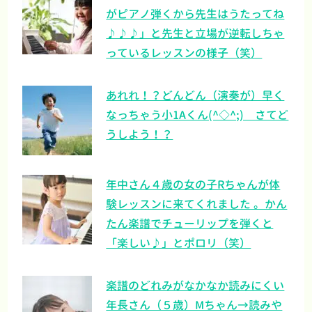
がピアノ弾くから先生はうたってね
♪♪♪」と先生と立場が逆転しちゃ
っているレッスンの様子（笑）
あれれ！？どんどん（演奏が）早く
なっちゃう小1Aくん(^◇^;) さてど
うしよう！？
年中さん４歳の女の子Rちゃんが体
験レッスンに来てくれました 。かん
たん楽譜でチューリップを弾くと
「楽しい♪」とポロリ（笑）
楽譜のどれみがなかなか読みにくい
年長さん（５歳）Mちゃん→読みや