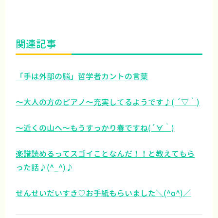
関連記事
「手は外部の脳」哲学者カントの言葉
〜大人の方のピアノ〜充実してるようです♪( ´▽｀)
〜近くの山へ〜もうすっかり春ですね(´∀｀)
楽譜読めるってスゴイことなんだ！！と教えてもら
った話♪(^_^)♪
せんせいだいすき♡お手紙もらいました＼(^o^)／