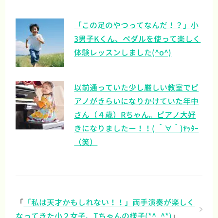
「この足のやつってなんだ！？」小
3男子Kくん、ペダルを使って楽しく
体験レッスンしました(^o^)
以前通っていた少し厳しい教室でピ
アノがきらいになりかけていた年中
さん（４歳）Rちゃん。ピアノ大好
きになりましたー！！( ＾∀＾)ﾔｯﾀｰ
（笑）
「
「私は天才かもしれない！！」両手演奏が楽しく
なってきた小２女子、Tちゃんの様子(*^_^*)
」