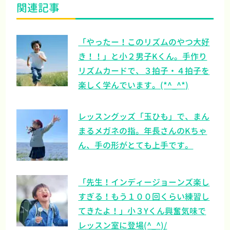
関連記事
「やったー！このリズムのやつ大好
き！！」と小２男子Kくん。手作り
リズムカードで、３拍子・４拍子を
楽しく学んでいます。(*^_^*)
レッスングッズ「玉ひも」で、まん
まるメガネの指。年長さんのKちゃ
ん、手の形がとても上手です。
「先生！インディージョーンズ楽し
すぎる！もう１００回くらい練習し
てきたよ！」小３Yくん興奮気味で
レッスン室に登場(^_^)/