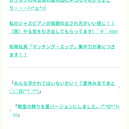
レッスンの待合席の座布団にネコちゃんがちょこ
り・・・(=^ェ^=)
私のジャズピアノの宿題の出され方がいい感じ！！
（笑）やる気を引き出してもらってます( ＾∀＾)ﾊﾊﾊ
知育玩具「マッチング・エッグ」集中力が身につき
ます！！
「
みんな浮かれてはいないかい！？夏休みまであと
○○日(*^_^*)
」
「
教室の飾りを夏バージョンにしました。(*^O^*)ﾍ
ﾍﾍ
」