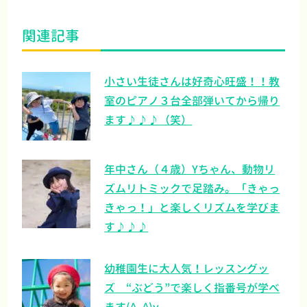
関連記事
小さい生徒さんは好奇心旺盛！！教
室のピアノ３台全部弾いてから帰り
ます♪♪♪（笑）
年中さん（４歳）Yちゃん、動物リ
ズムリトミックで足踏み。「きゃっ
きゃっ！」と楽しくリズムを学びま
す♪♪♪
幼稚園生に大人気！レッスングッ
ズ “ぶどう”で楽しく指番号が学べ