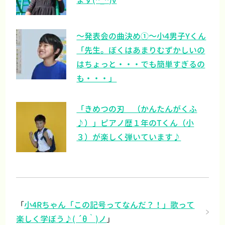
ます(^_^)v
～発表会の曲決め①～小4男子Yくん
「先生。ぼくはあまりむずかしいの
はちょっと・・・でも簡単すぎるの
も・・・」
「きめつの刃 （かんたんがくふ
♪）」ピアノ歴１年のTくん（小
３）が楽しく弾いています♪
「
小4Rちゃん「この記号ってなんだ？！」歌って
楽しく学ぼう♪( ´θ｀)ノ
」