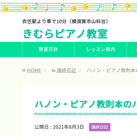
衣笠駅より車で10分（横須賀市山科台）
きむらピアノ教室
教室方針
レッスン案内
HOME
講師日記
ハノン・ピアノ教則本
ハノン・ピアノ教則本の
公開日 :
2021年8月3日
講師日記