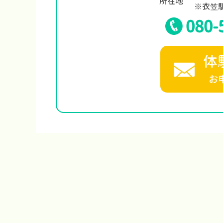
所在地
※衣笠
080-
体
お