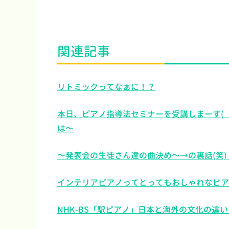
関連記事
リトミックってなぁに！？
本日、ピアノ指導法セミナーを受講しまーす( 
は〜
～発表会の生徒さん達の曲決め～→の裏話(笑) 先
インテリアピアノってとってもおしゃれなピアノ
NHK-BS「駅ピアノ」日本と海外の文化の違い・