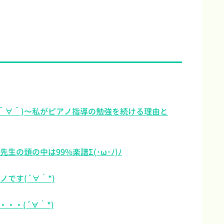
＾∀＾)〜私がピアノ指導の勉強を続ける理由と
生の頭の中は99%楽譜Σ(･ω･ﾉ)ﾉ
です(´∀｀*)
・・(´∀｀*)