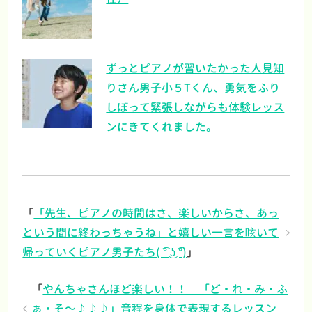
ずっとピアノが習いたかった人見知
りさん男子小５Tくん、勇気をふり
しぼって緊張しながらも体験レッス
ンにきてくれました。
「
「先生、ピアノの時間はさ、楽しいからさ、あっ
という間に終わっちゃうね」と嬉しい一言を呟いて
帰っていくピアノ男子たち( ͡° ͜ʖ ͡°)
」
「
やんちゃさんほど楽しい！！ 「ど・れ・み・ふ
ぁ・そ～♪♪♪」音程を身体で表現するレッスン