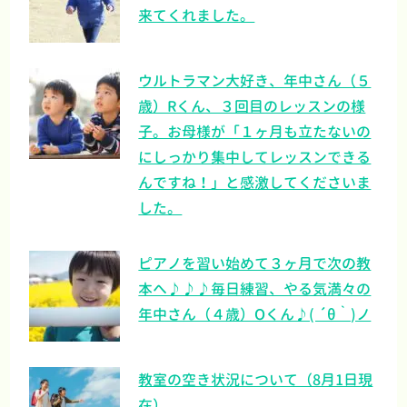
来てくれました。
ウルトラマン大好き、年中さん（５
歳）Rくん、３回目のレッスンの様
子。お母様が「１ヶ月も立たないの
にしっかり集中してレッスンできる
んですね！」と感激してくださいま
した。
ピアノを習い始めて３ヶ月で次の教
本へ♪♪♪毎日練習、やる気満々の
年中さん（４歳）Oくん♪( ´θ｀)ノ
教室の空き状況について（8月1日現
在）