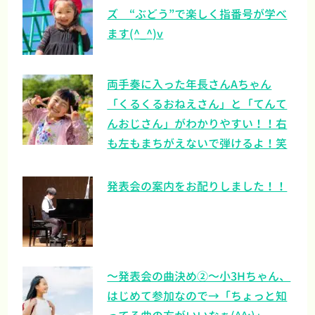
ズ “ぶどう”で楽しく指番号が学べ
ます(^_^)v
両手奏に入った年長さんAちゃん
「くるくるおねえさん」と「てんて
んおじさん」がわかりやすい！！右
も左もまちがえないで弾けるよ！笑
発表会の案内をお配りしました！！
～発表会の曲決め②～小3Hちゃん、
はじめて参加なので→「ちょっと知