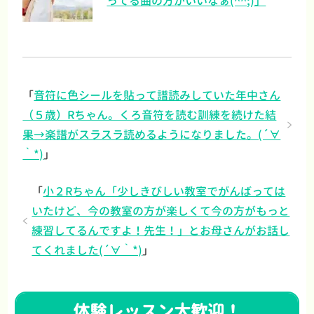
ってる曲の方がいいなぁ(^^;)」
「
音符に色シールを貼って譜読みしていた年中さん
（５歳）Rちゃん。くろ音符を読む訓練を続けた結
果→楽譜がスラスラ読めるようになりました。(´∀
｀*)
」
「
小２Rちゃん「少しきびしい教室でがんばっては
いたけど、今の教室の方が楽しくて今の方がもっと
練習してるんですよ！先生！」とお母さんがお話し
てくれました(´∀｀*)
」
体験レッスン大歓迎！