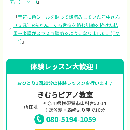
す。( ＾∀＾)
」
「
音符に色シールを貼って譜読みしていた年中さん
（５歳）Rちゃん。くろ音符を読む訓練を続けた結
果→楽譜がスラスラ読めるようになりました。(´∀
｀*)
」
体験レッスン大歓迎！
おひとり1回30分の体験レッスンを行います♪
きむらピアノ教室
神奈川県横須賀市山科台52-14
所在地
※衣笠駅・森崎より車で10分
080-5194-1059